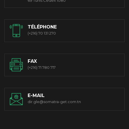
69 Tunis Cedex 1080
TÉLÉPHONE
(+216) 70 131 270
FAX
(+216) 71 780 717
E-MAIL
dir.gle@somatra-get.com.tn