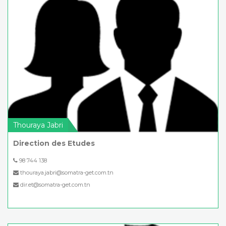
Thouraya Jabri
Direction des Etudes
98 744 138
thouraya.jabri@somatra-get.com.tn
dir.et@somatra-get.com.tn