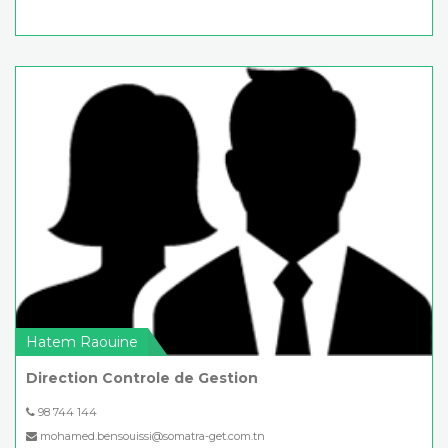
Hatem Raouine
Direction Controle de Gestion
98 744 144
mohamed.bensouissi@somatra-get.com.tn