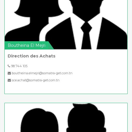
Boutheina El Mejri
Direction des Achats
98 744 105
boutheina.elmejri@somatra-get.com.tn
sce.achat@somatra-get.com.tn