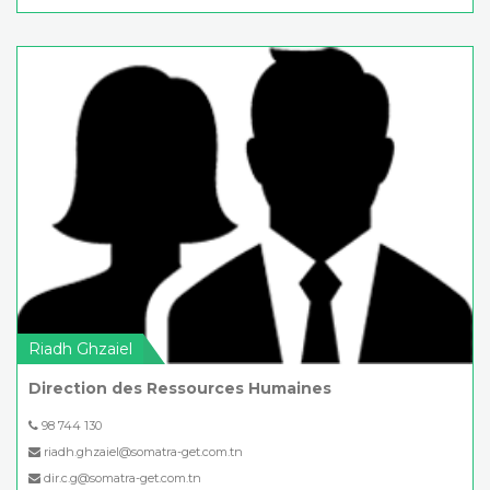
Riadh Ghzaiel
Direction des Ressources Humaines
98 744 130
riadh.ghzaiel@somatra-get.com.tn
dir.c.g@somatra-get.com.tn