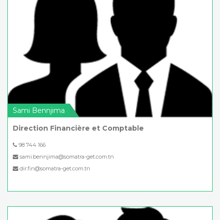
Sami Bennjima
Direction Financière et Comptable
98 744 166
sami.bennjima@somatra-get.com.tn
dir.fin@somatra-get.com.tn