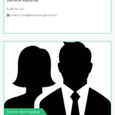
Service Matériel
98 744 110
wisem.cherif@somatra-get.com.tn
Bechir Ben Kaabar