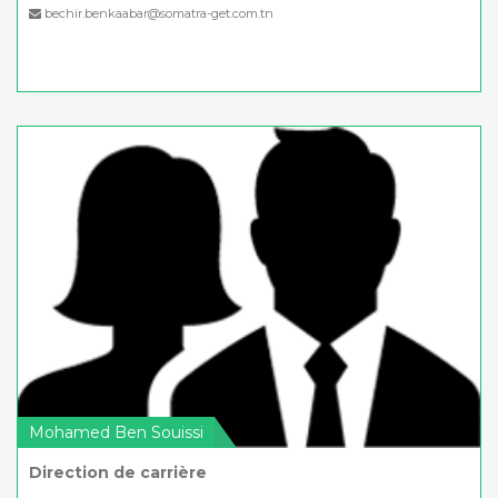
bechir.benkaabar@somatra-get.com.tn
Mohamed Ben Souissi
Direction de carrière