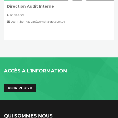
Direction Audit Interne
98 744 102
bechir.benkaabar@somatra-get.com.tn
ACCÈS A L'INFORMATION
VOIR PLUS
QUI SOMMES NOUS