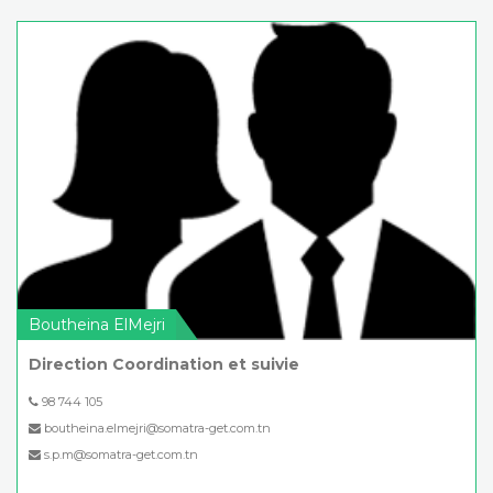
Boutheina ElMejri
Direction Coordination et suivie
98 744 105
boutheina.elmejri@somatra-get.com.tn
s.p.m@somatra-get.com.tn