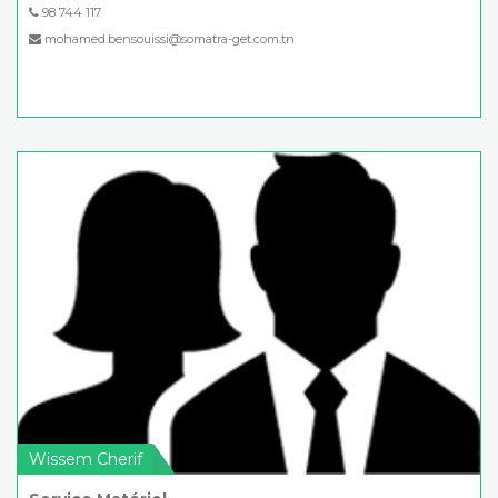
98 744 117
mohamed.bensouissi@somatra-get.com.tn
Wissem Cherif