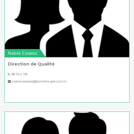
Nabila Essaies
Direction de Qualité
98 744 118
nabila.essaies@somatra-get.com.tn