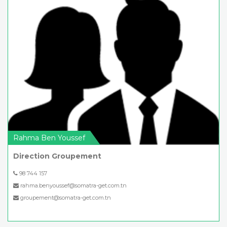
Rahma Ben Youssef
Direction Groupement
98 744 157
rahma.benyoussef@somatra-get.com.tn
groupement@somatra-get.com.tn