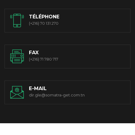
TÉLÉPHONE
(+216) 70 131 270
FAX
(+216) 71 780 717
E-MAIL
dir.gle@somatra-get.com.tn