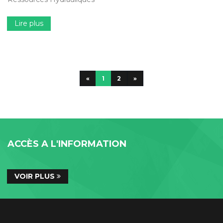
Lire plus
«
1
2
»
ACCÈS A L'INFORMATION
VOIR PLUS