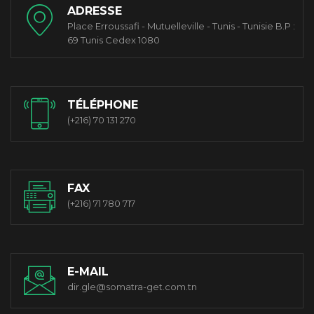
ADRESSE
Place Erroussafi - Mutuelleville - Tunis - Tunisie B.P :
69 Tunis Cedex 1080
TÉLÉPHONE
(+216) 70 131 270
FAX
(+216) 71 780 717
E-MAIL
dir.gle@somatra-get.com.tn