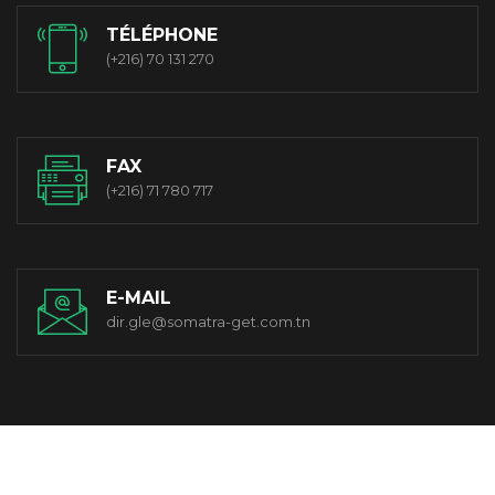
TÉLÉPHONE
(+216) 70 131 270
FAX
(+216) 71 780 717
E-MAIL
dir.gle@somatra-get.com.tn
© 2021 Somatra-get. All Rights Reserved. Designed By OwlCom.