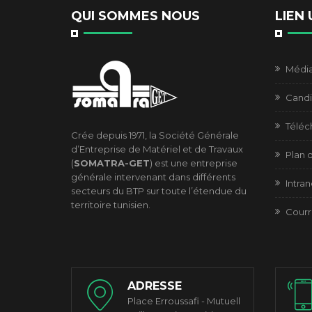
QUI SOMMES NOUS
LIEN 
Médi
Candi
Télé
Crée depuis 1971, la Société Générale
d’Entreprise de Matériel et de Travaux
Plan d
(
SOMATRA-GET
) est une entreprise
générale intervenant dans différents
Intran
secteurs du BTP sur toute l’étendue du
territoire tunisien.
Courr
ADRESSE
Place Erroussafi - Mutuell