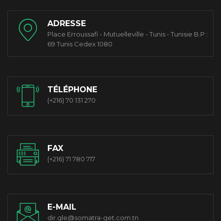
ADRESSE
Place Erroussafi - Mutuelleville - Tunis - Tunisie B.P :
69 Tunis Cedex 1080
TÉLÉPHONE
(+216) 70 131 270
FAX
(+216) 71 780 717
E-MAIL
dir.gle@somatra-get.com.tn