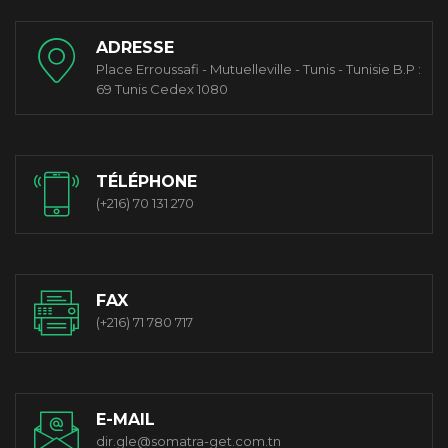
ADRESSE
Place Erroussafi - Mutuelleville - Tunis - Tunisie B.P :
69 Tunis Cedex 1080
TÉLÉPHONE
(+216) 70 131 270
FAX
(+216) 71 780 717
E-MAIL
dir.gle@somatra-get.com.tn