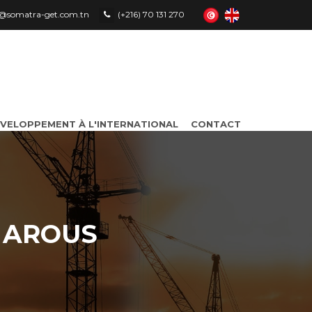
le@somatra-get.com.tn
(+216) 70 131 270
VELOPPEMENT À L'INTERNATIONAL
CONTACT
N AROUS