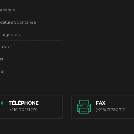
athèque
dature Spontanée
chargement
u site
et
ier
TÉLÉPHONE
FAX
(+216) 70 131 270
(+216) 71 780 717