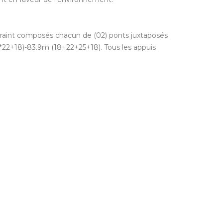
ntraint composés chacun de (02) ponts juxtaposés
*22+18)-83.9m (18+22+25+18). Tous les appuis