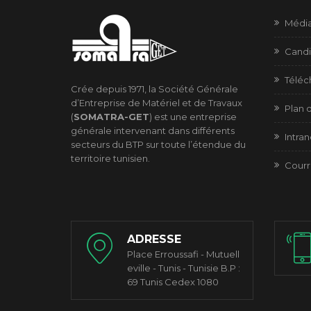
Médi
Candi
Télé
Crée depuis 1971, la Société Générale
d’Entreprise de Matériel et de Travaux
Plan d
(
SOMATRA-GET
) est une entreprise
générale intervenant dans différents
Intran
secteurs du BTP sur toute l’étendue du
territoire tunisien.
Courr
ADRESSE
Place Erroussafi - Mutuell
eville - Tunis - Tunisie B.P :
69 Tunis Cedex 1080