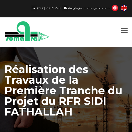
(+216) 70 131 270
dir.gle@somatra-get.com.tn
Tog
nav
Réalisation des
Travaux de la
Première Tranche du
Projet du RFR SIDI
FATHALLAH