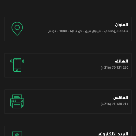
العنوان
ساحة الروصافي - ميتيال فيل - ص ب 69 - 1080 - تونس
الهاتف
(+216) 70 131 270
الفاكس
(+216) 71 780 717
البريد الإلكتروني