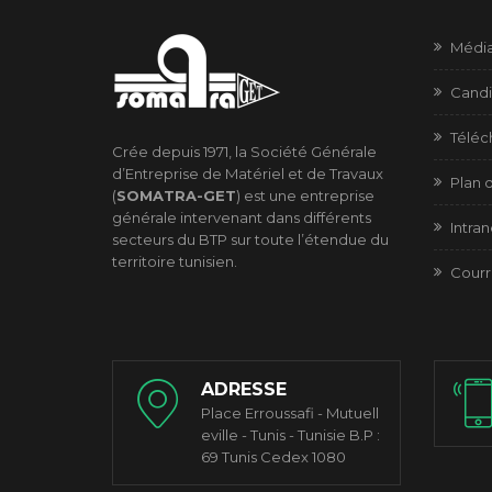
Médi
Candi
Télé
Crée depuis 1971, la Société Générale
d’Entreprise de Matériel et de Travaux
Plan d
(
SOMATRA-GET
) est une entreprise
générale intervenant dans différents
Intran
secteurs du BTP sur toute l’étendue du
territoire tunisien.
Courr
ADRESSE
Place Erroussafi - Mutuell
eville - Tunis - Tunisie B.P :
69 Tunis Cedex 1080