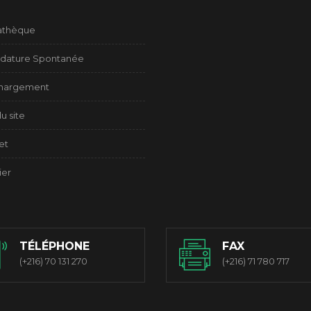
athèque
dature Spontanée
chargement
u site
et
ier
TÉLÉPHONE
FAX
(+216) 70 131 270
(+216) 71 780 717