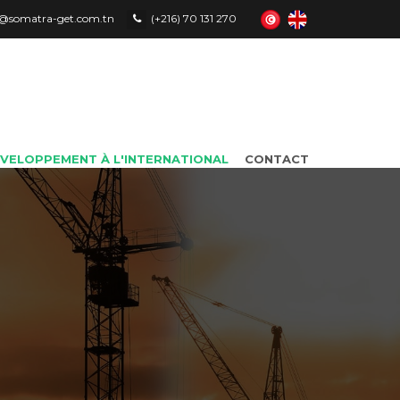
le@somatra-get.com.tn
(+216) 70 131 270
VELOPPEMENT À L'INTERNATIONAL
CONTACT