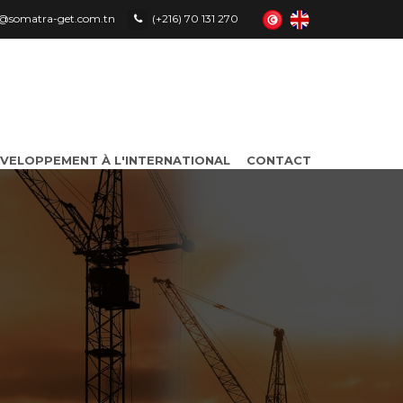
le@somatra-get.com.tn
(+216) 70 131 270
VELOPPEMENT À L'INTERNATIONAL
CONTACT