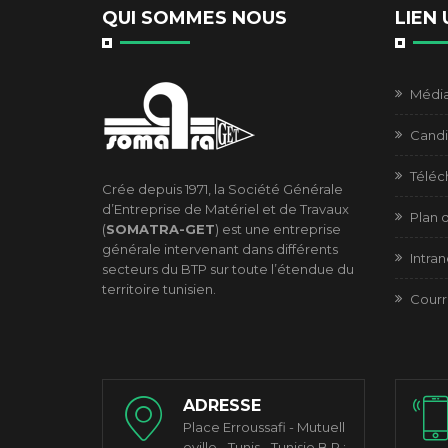
QUI SOMMES NOUS
LIEN 
Médi
Candi
Télé
Crée depuis 1971, la Société Générale
d’Entreprise de Matériel et de Travaux
Plan d
(
SOMATRA-GET
) est une entreprise
générale intervenant dans différents
Intran
secteurs du BTP sur toute l’étendue du
territoire tunisien.
Courr
ADRESSE
Place Erroussafi - Mutuell
eville - Tunis - Tunisie B.P :