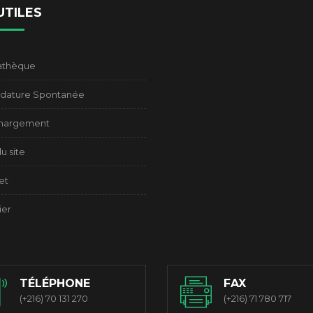
UTILES
athèque
dature Spontanée
chargement
u site
et
ier
TÉLÉPHONE
FAX
(+216) 70 131 270
(+216) 71 780 717