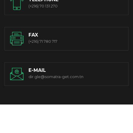
(+216) 70 131 270
FAX
(+216) 71 780 717
E-MAIL
dir.gle@somatra-get.com.tn
© 2021 Somatra-get. All Rights Reserved. Designed By OwlCom.