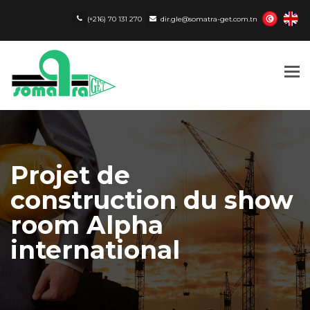
(+216) 70 131 270
dir.gle@somatra-get.com.tn
Tog
nav
Projet de
construction du show
room Alpha
international