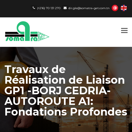
(+216) 70 131 270
dir.gle@somatra-get.com.tn
Tog
nav
Travaux de
Réalisation de Liaison
GP1 -BORJ CEDRIA-
AUTOROUTE A1:
Fondations Profondes