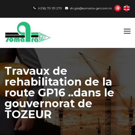
(+216) 70 131 270
dir.gle@somatra-get.com.tn
Tog
nav
Travaux de
rehabilitation de la
route GP16 ..dans le
gouvernorat de
TOZEUR