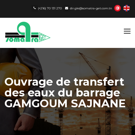
(+216) 70 131 270
dir.gle@somatra-get.com.tn
Tog
nav
Ouvrage de transfert
des eaux du barrage
GAMGOUM SAJNANE