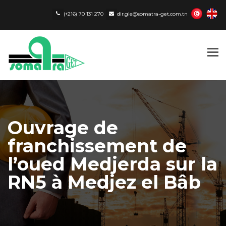
(+216) 70 131 270
dir.gle@somatra-get.com.tn
Tog
nav
Ouvrage de
franchissement de
l’oued Medjerda sur la
RN5 à Medjez el Bâb