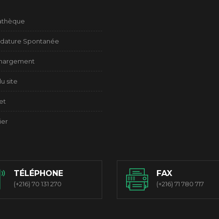
athèque
dature Spontanée
chargement
u site
et
ier
TÉLÉPHONE
FAX
(+216) 70 131 270
(+216) 71 780 717