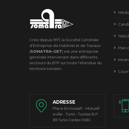
Médi
Candi
Télé
Crée depuis 1971, la Société Générale
d’Entreprise de Matériel et de Travaux
Plan d
(
SOMATRA-GET
) est une entreprise
générale intervenant dans différents
Intran
secteurs du BTP sur toute l’étendue du
territoire tunisien.
Courr
ADRESSE
Place Erroussafi - Mutuell
eville - Tunis - Tunisie B.P :
69 Tunis Cedex 1080