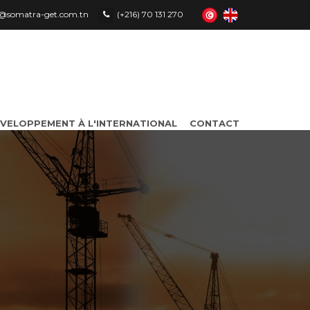
le@somatra-get.com.tn
(+216) 70 131 270
VELOPPEMENT À L'INTERNATIONAL
CONTACT