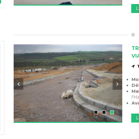
L
TR
VI
Mo
Dél
Maî
l'H
Av
L