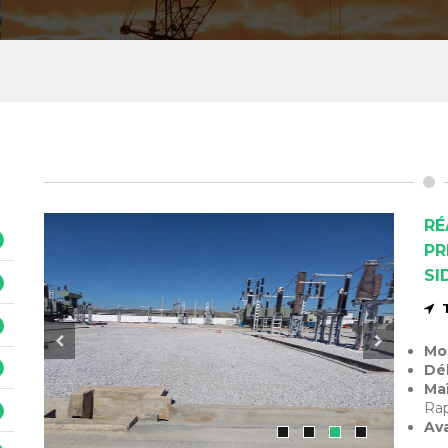
RÉ
PR
SI
Mo
Dél
Maî
Rap
Av