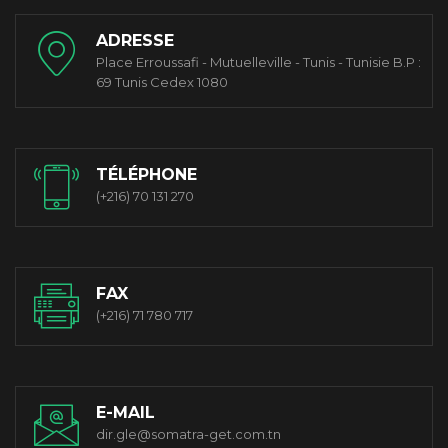
ADRESSE
Place Erroussafi - Mutuelleville - Tunis - Tunisie B.P :
69 Tunis Cedex 1080
TÉLÉPHONE
(+216) 70 131 270
FAX
(+216) 71 780 717
E-MAIL
dir.gle@somatra-get.com.tn