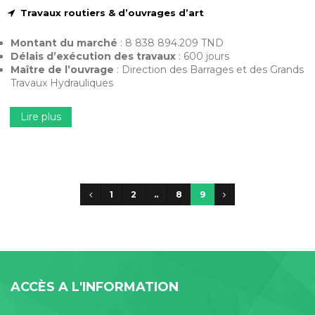
Travaux routiers & d’ouvrages d’art
Montant du marché
: 8 838 894.209 TND
Délais d’exécution des travaux
: 600 jours
Maître de l’ouvrage
: Direction des Barrages et des Grands
Travaux Hydrauliques
Lire plus
1
2
..
8
9
ACCÈS A L'INFORMATION