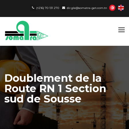
(+216) 70 131 270
dir.gle@somatra-get.com.tn
Tog
nav
Doublement de la
Route RN 1 Section
sud de Sousse