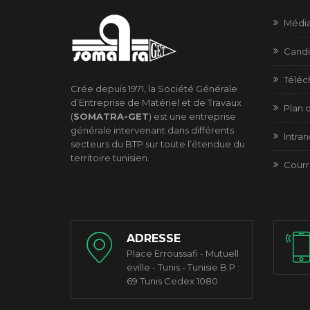
Médi
Candi
Télé
Crée depuis 1971, la Société Générale
d’Entreprise de Matériel et de Travaux
Plan d
(
SOMATRA-GET
) est une entreprise
générale intervenant dans différents
Intran
secteurs du BTP sur toute l’étendue du
territoire tunisien.
Courr
ADRESSE
Place Erroussafi - Mutuell
eville - Tunis - Tunisie B.P :
69 Tunis Cedex 1080