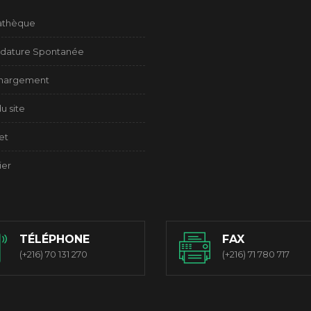
athèque
dature Spontanée
chargement
u site
et
ier
TÉLÉPHONE
FAX
(+216) 70 131 270
(+216) 71 780 717