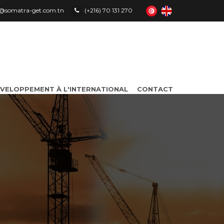
le@somatra-get.com.tn
(+216) 70 131 270
VELOPPEMENT À L'INTERNATIONAL
CONTACT