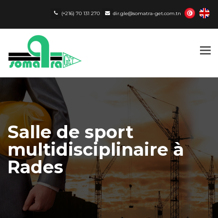
(+216) 70 131 270
dir.gle@somatra-get.com.tn
Tog
nav
Salle de sport
multidisciplinaire à
Rades