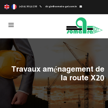
(+216) 70 131 270
dir.gle@somatra-get.com.tn
Toggle
igation
Travaux aménagement de
la route X20