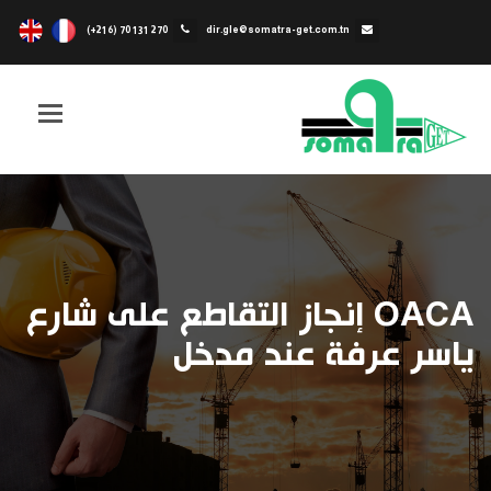
(+216) 70 131 270
dir.gle@somatra-get.com.tn
Toggle
igation
OACA إنجاز التقاطع على شارع
ياسر عرفة عند مدخل