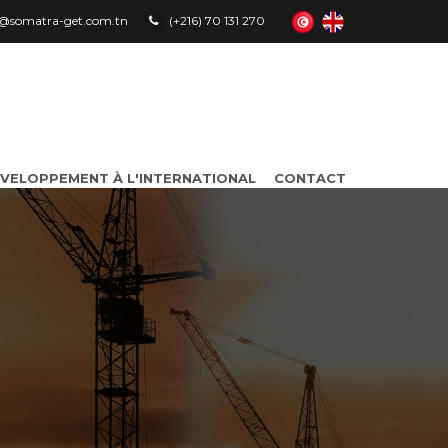
le@somatra-get.com.tn
(+216) 70 131 270
VELOPPEMENT À L'INTERNATIONAL
CONTACT