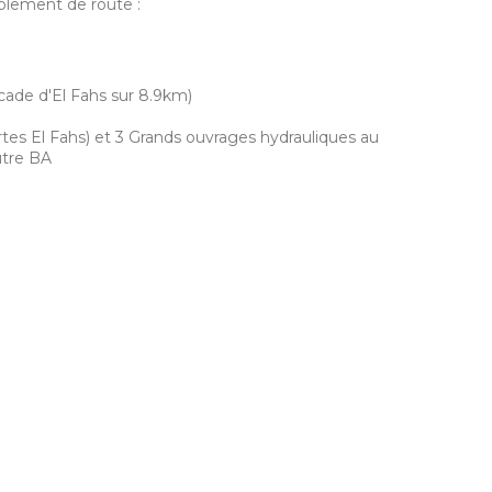
lement de route :
ade d'El Fahs sur 8.9km)
tes El Fahs) et 3 Grands ouvrages hydrauliques au
utre BA