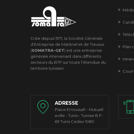
Médi
Candi
Télé
Crée depuis 1971, la Société Générale
d’Entreprise de Matériel et de Travaux
Plan d
(
SOMATRA-GET
) est une entreprise
générale intervenant dans différents
Intran
secteurs du BTP sur toute l’étendue du
territoire tunisien.
Courr
ADRESSE
Place Erroussafi - Mutuell
eville - Tunis - Tunisie B.P :
69 Tunis Cedex 1080