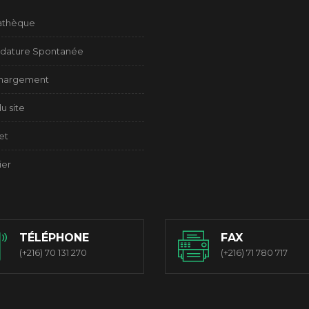
athèque
dature Spontanée
chargement
u site
et
ier
TÉLÉPHONE
FAX
(+216) 70 131 270
(+216) 71 780 717