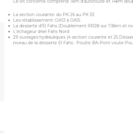
Le lot concerné comprend 7km d'autoroute et 14km doub
La section courante: du PK 26 au PK 33
Les rétablissement: OA13 à OA15
La desserte d'El Fahs (Doublement RR28 sur 7.8km et roc
L'échageur d4el Fahs Nord
29 ouvrages hydrauliques (4 section courante et 25 Desser
niveau de la desserte El Fahs : Poutre BA-Pont voute-Po