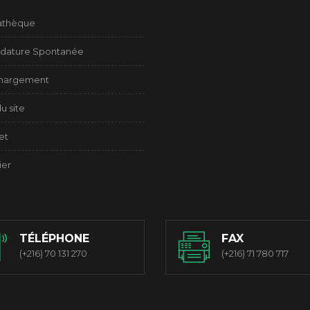
athèque
dature Spontanée
chargement
u site
et
ier
TÉLÉPHONE
FAX
(+216) 70 131 270
(+216) 71 780 717