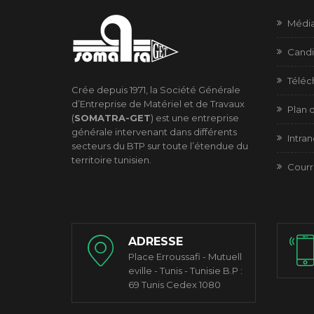
Médi
Candi
Télé
Crée depuis 1971, la Société Générale
d’Entreprise de Matériel et de Travaux
Plan d
(
SOMATRA-GET
) est une entreprise
générale intervenant dans différents
Intran
secteurs du BTP sur toute l’étendue du
territoire tunisien.
Courr
ADRESSE
Place Erroussafi - Mutuell
eville - Tunis - Tunisie B.P :
69 Tunis Cedex 1080