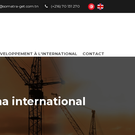
le@somatra-get.com.tn
(+216) 70 131 270
VELOPPEMENT À L'INTERNATIONAL
CONTACT
a international