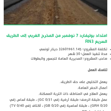
امتداد بوليفارد 7 نوفمبر من المخرج الغربي إلى الطريق
السريع RN3
تكلفة المشروع: 32601961.145 دينار تونسي
مدة تنفيذ العمل: 30 شهر
صاحب المشروع: المديرية العامة للجسور والبطولات
تناسق العمل
يعمل التخليص على حق الطريق.
أعمال الحفر العامة.
يعمل العلاج في المناطق ذات التربة الممكنة.
عمل طبقة الرصف: طبقة أرضية (في GC 0/31) ، طبقة أساس (في
GRH 0/20) ، طبقة أساسية (في GB 0/20) ، أكتاف (في TV 0/40)