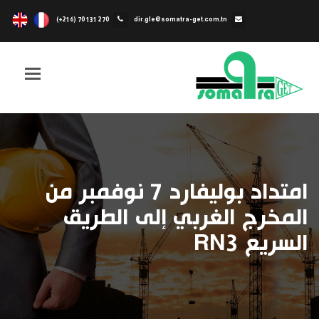
(+216) 70 131 270
dir.gle@somatra-get.com.tn
Toggle
igation
امتداد بوليفارد 7 نوفمبر من
المخرج الغربي إلى الطريق
السريع RN3