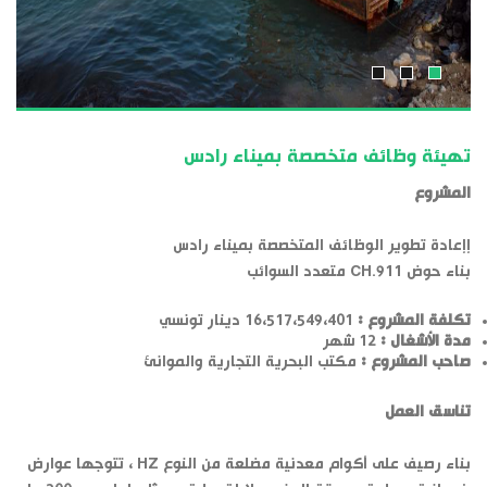
تهيئة وظائف متخصصة بميناء رادس
المشروع
إإعادة تطوير الوظائف المتخصصة بميناء رادس
بناء حوض CH.911 متعدد السوائب
تكلفة المشروع :
16،517،549،401 دينار تونسي
مدة الأشغال :
12 شهر
صاحب المشروع :
مكتب البحرية التجارية والموانئ
تناسق العمل
بناء رصيف على أكوام معدنية مضلعة من النوع HZ ، تتوجها عوارض