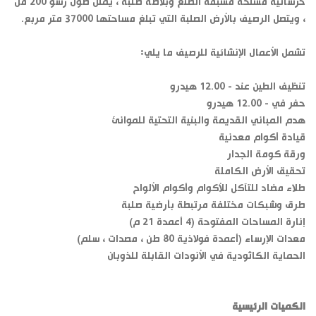
خرسانية مسلحة مسبقة الصنع وبلاطة صلبة ، يمثل طول رسو 200 مل
، ويتصل الرصيف بالأرض الصلبة التي تبلغ مساحتها 37000 متر مربع.
تشمل الأعمال الإنشائية للرصيف ما يلي:
تنظيف الطين عند - 12.00 هيدرو
حفر في - 12.00 هيدرو
هدم المباني القديمة والبنية التحتية للموانئ
قيادة أكوام معدنية
ورقة كومة الجدار
تحقيق الأرض الكاملة
طلاء مضاد للتآكل للأكوام وأكوام الألواح
طرق وشبكات مختلفة مرتبطة بأرضية صلبة
إنارة المساحات المفتوحة (4 أعمدة 21 م)
معدات الإرساء (أعمدة فولاذية 80 طن ، مصدات ، سلم)
الحماية الكاثودية في الأنودات القابلة للذوبان
الكميات الرئيسية