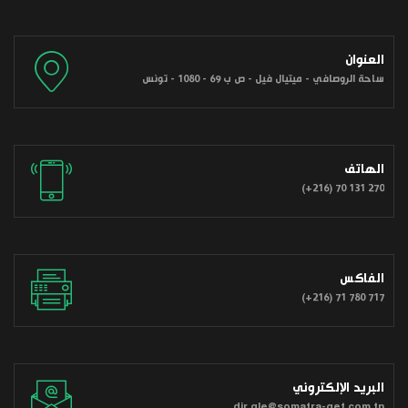
العنوان
ساحة الروصافي - ميتيال فيل - ص ب 69 - 1080 - تونس
الهاتف
(+216) 70 131 270
الفاكس
(+216) 71 780 717
البريد الإلكتروني
dir.gle@somatra-get.com.tn