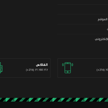
الموقع
ت
الإلكتروني
الفاكس
(+216) 71 780 717
(+216) 70