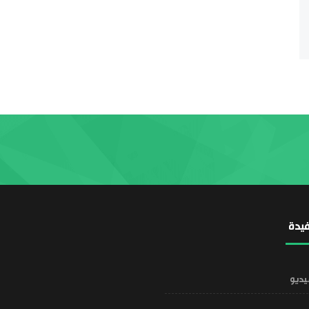
يدة
يديو