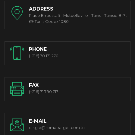
ADDRESS
Place Erroussafi - Mutuelleville - Tunis - Tunisie B.P :
69 Tunis Cedex 1080
PHONE
(+216) 70 131 270
FAX
(+216) 71 780 717
E-MAIL
dir.gle@somatra-get.com.tn